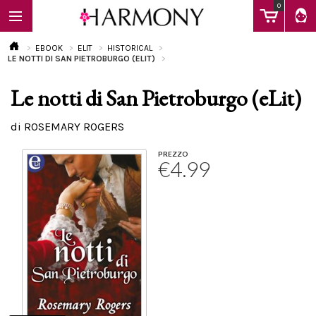
0
EBOOK
ELIT
HISTORICAL
LE NOTTI DI SAN PIETROBURGO (ELIT)
Le notti di San Pietroburgo (eLit)
EBOOK
di ROSEMARY ROGERS
LIBRI
PREZZO
€4.99
Calendario
FAQ