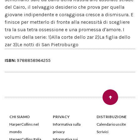
del Cairo, il selvaggio desiderio che prova per quella
giovane indipendente e coraggiosa cresce a dismisura. E
finisce per metterlo di fronte alla necessità di scegliere
tra la sua tetra ossessione e una promessa d'amore. I
volumi della serie: 1)Alla corte dello zar 2)La figlia dello
zar 3)Le notti di San Pietroburgo
ISBN:
9788858964255
CHI SIAMO
PRIVACY
DISTRIBUZIONE
HarperCollins nel
Informativa sulla
Calendario uscite
mondo
privacy
Scrivici
HarperCollins Italia
Informativa sui