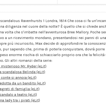
 scandalous Ravenhursts 1 Londra, 1814 Che cosa ci fa un'incan
una diligenza nel cuore della notte? È quello che si chiede anc
ma volta che s'imbatte nell'avventurosa Bree Mallory. Poche se
vo a un ricevimento mondano, presentandosi nei panni di una 
pre più incuriosito, Max decide di approfondire la conoscenza 
e, pur sapendo che, prima di poterla conquistare, dovrà porre 
 peso enorme rischia di schiacciarlo proprio ora che la felicit
. Gli altri romanzi della serie:
l misterioso Mr. Ryder (eLit)
a scandalosa Belinda (eLit)
l conte si annoia (eLit)
edotta da un bandito (eLit)
egreti di famiglia (eLit)
candalo a teatro (eLit)
na lady tra i pirati (eLit)