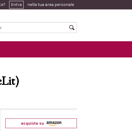
ato?
Entra
nella tua area personale
eLit)
acquista su