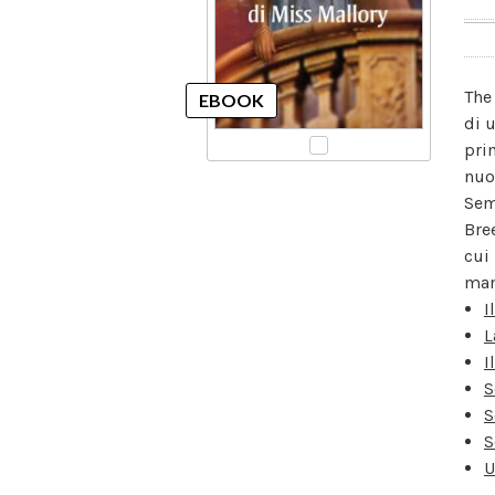
The
di 
pri
nuo
Sem
Bre
cui
mano
I
L
I
S
S
S
U