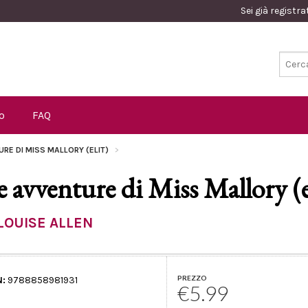
Sei già registr
o
FAQ
URE DI MISS MALLORY (ELIT)
e avventure di Miss Mallory (
LOUISE ALLEN
PREZZO
N:
9788858981931
€5.99