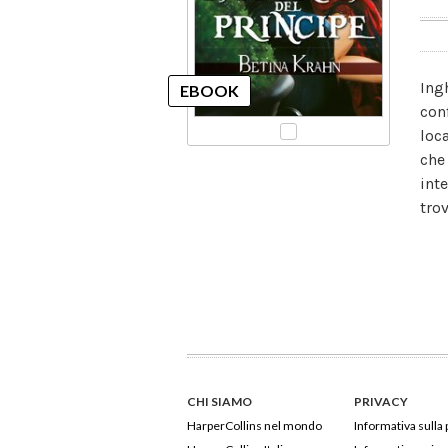
Ingh
con
loc
che
int
tro
CHI SIAMO
PRIVACY
HarperCollins nel mondo
Informativa sulla 