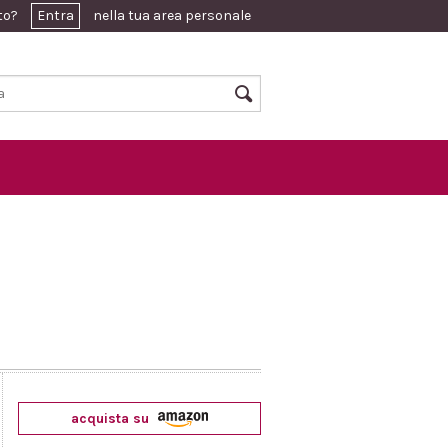
ato?
Entra
nella tua area personale
acquista su