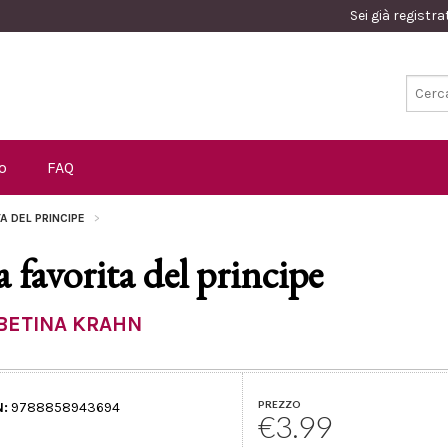
Sei già registr
o
FAQ
TA DEL PRINCIPE
a favorita del principe
BETINA KRAHN
PREZZO
N:
9788858943694
€3.99