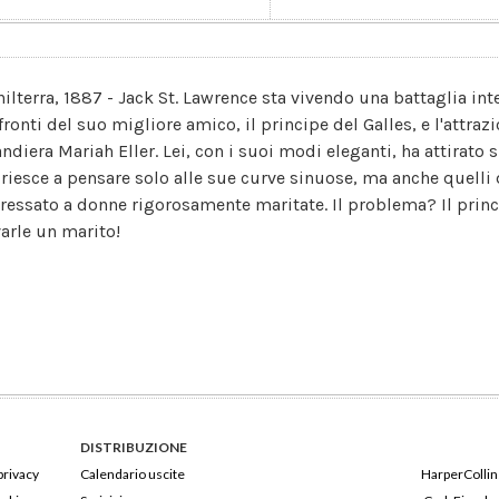
ilterra, 1887 - Jack St. Lawrence sta vivendo una battaglia inter
fronti del suo migliore amico, il principe del Galles, e l'attraz
andiera Mariah Eller. Lei, con i suoi modi eleganti, ha attirato 
 riesce a pensare solo alle sue curve sinuose, ma anche quelli d
eressato a donne rigorosamente maritate. Il problema? Il princ
varle un marito!
DISTRIBUZIONE
privacy
Calendario uscite
HarperCollins