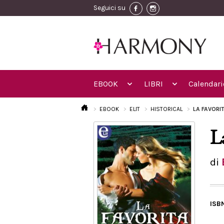
Seguici su
EBOOK
LIBRI
Calendari
EBOOK
ELIT
HISTORICAL
LA FAVORI
L
di
ISB