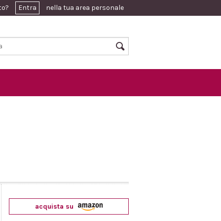
ato?
Entra
nella tua area personale
acquista su