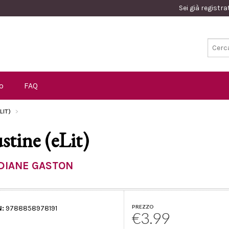
Sei già registr
o
FAQ
LIT)
ustine (eLit)
DIANE GASTON
PREZZO
N:
9788858978191
€3.99