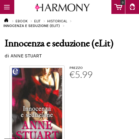
0
EBOOK
ELIT
HISTORICAL
INNOCENZA E SEDUZIONE (ELIT)
Innocenza e seduzione (eLit)
EBOOK
di ANNE STUART
LIBRI
PREZZO
€5.99
Calendario
FAQ