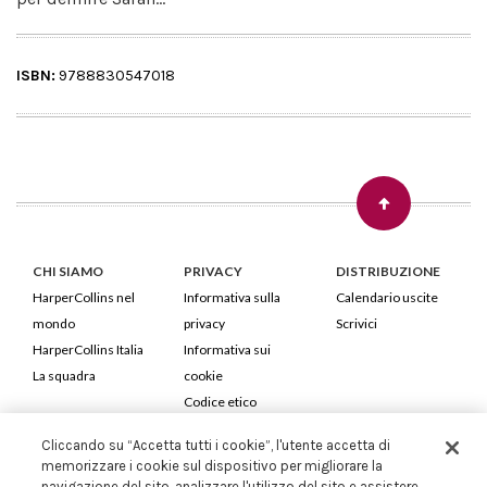
ISBN:
9788830547018
CHI SIAMO
PRIVACY
DISTRIBUZIONE
HarperCollins nel
Informativa sulla
Calendario uscite
mondo
privacy
Scrivici
HarperCollins Italia
Informativa sui
La squadra
cookie
Codice etico
Cliccando su “Accetta tutti i cookie”, l'utente accetta di
HarperCollins Italia S.p.A. Viale Monte Nero, 84 - 20135 Milano
memorizzare i cookie sul dispositivo per migliorare la
Cod. Fiscale e P.IVA 05946780151 - Capitale Sociale 258.250 €
navigazione del sito, analizzare l'utilizzo del sito e assistere