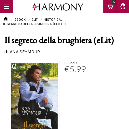
0
EBOOK
ELIT
HISTORICAL
IL SEGRETO DELLA BRUGHIERA (ELIT)
Il segreto della brughiera (eLit)
EBOOK
di ANA SEYMOUR
LIBRI
PREZZO
€5.99
Calendario
FAQ