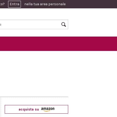
ato?
Entra
nella tua area personale
acquista su