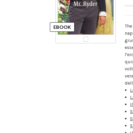
The
nap
giu
ess
l'e
qui
volt
ver
dell
L
L
I
S
S
S
U