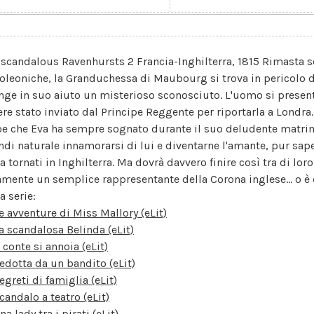
 scandalous Ravenhursts 2 Francia-Inghilterra, 1815 Rimasta so
oleoniche, la Granduchessa di Maubourg si trova in pericolo 
nge in suo aiuto un misterioso sconosciuto. L'uomo si presen
ere stato inviato dal Principe Reggente per riportarla a Londra.
roe che Eva ha sempre sognato durante il suo deludente matrim
ndi naturale innamorarsi di lui e diventarne l'amante, pur sa
a tornati in Inghilterra. Ma dovrà davvero finire così tra di lor
amente un semplice rappresentante della Corona inglese... o è 
a serie:
e avventure di Miss Mallory (eLit)
a scandalosa Belinda (eLit)
l conte si annoia (eLit)
edotta da un bandito (eLit)
egreti di famiglia (eLit)
candalo a teatro (eLit)
na lady tra i pirati (eLit)