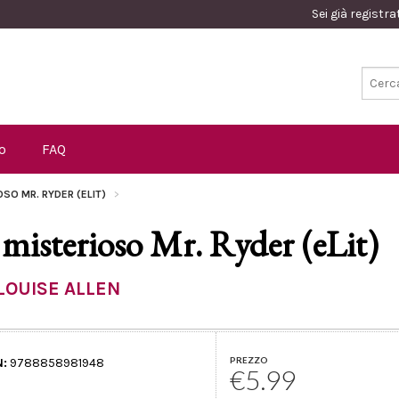
Sei già registr
o
FAQ
OSO MR. RYDER (ELIT)
l misterioso Mr. Ryder (eLit)
LOUISE ALLEN
PREZZO
N:
9788858981948
€5.99