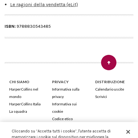
Le ragioni della vendetta (eLit)
ISBN:
9788830543485
CHI SIAMO
PRIVACY
DISTRIBUZIONE
HarperCollins nel
Informativa sulla
Calendario uscite
mondo
privacy
Scrivici
HarperCollins Italia
Informativa sui
La squadra
cookie
Codice etico
Cliccando su “Accetta tutti i cookie”, l'utente accetta di
HarperCollins Italia S.p.A. Viale Monte Nero, 84 - 20135 Milano
memorizzare i cookie sul dispositivo per migliorare la