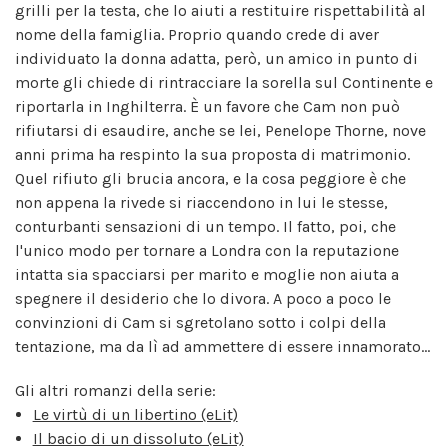
grilli per la testa, che lo aiuti a restituire rispettabilità al
nome della famiglia. Proprio quando crede di aver
individuato la donna adatta, però, un amico in punto di
morte gli chiede di rintracciare la sorella sul Continente e
riportarla in Inghilterra. È un favore che Cam non può
rifiutarsi di esaudire, anche se lei, Penelope Thorne, nove
anni prima ha respinto la sua proposta di matrimonio.
Quel rifiuto gli brucia ancora, e la cosa peggiore è che
non appena la rivede si riaccendono in lui le stesse,
conturbanti sensazioni di un tempo. Il fatto, poi, che
l'unico modo per tornare a Londra con la reputazione
intatta sia spacciarsi per marito e moglie non aiuta a
spegnere il desiderio che lo divora. A poco a poco le
convinzioni di Cam si sgretolano sotto i colpi della
tentazione, ma da lì ad ammettere di essere innamorato...
Gli altri romanzi della serie:
Le virtù di un libertino (eLit)
Il bacio di un dissoluto (eLit)