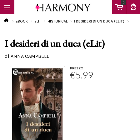
0
EBOOK
ELIT
HISTORICAL
I DESIDERI DI UN DUCA (ELIT)
I desideri di un duca (eLit)
EBOOK
di ANNA CAMPBELL
LIBRI
PREZZO
€5.99
Calendario
FAQ