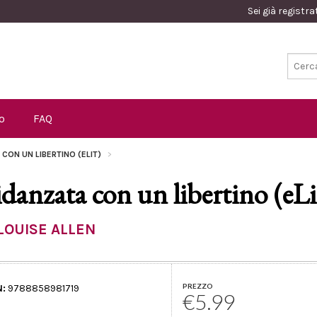
Sei già registr
o
FAQ
 CON UN LIBERTINO (ELIT)
idanzata con un libertino (eLi
LOUISE ALLEN
PREZZO
N:
9788858981719
€5.99