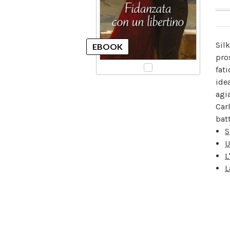
Sil
pro
fat
ide
agi
Car
bat
S
U
L
L