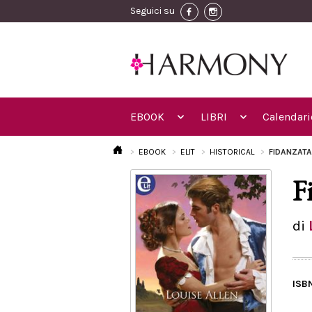
Seguici su
EBOOK
LIBRI
Calendari
EBOOK
ELIT
HISTORICAL
FIDANZATA
F
di
ISB