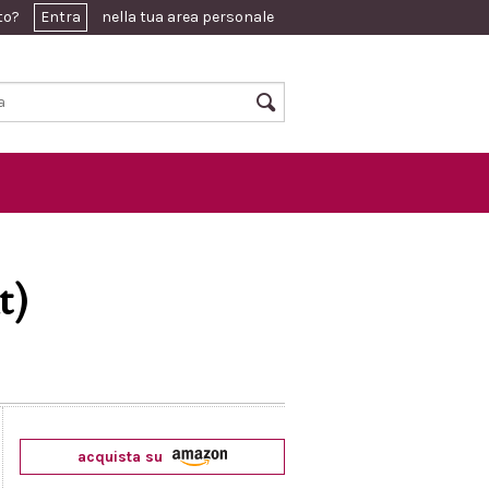
ato?
Entra
nella tua area personale
t)
acquista su