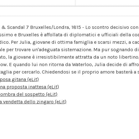
k & Scandal 7 Bruxelles/Londra, 1815 - Lo scontro decisivo co
ssimo e Bruxelles è affollata di diplomatici e ufficiali della co
idico. Per Julia, giovane di ottima famiglia e scarsi mezzi, a ca
ale per trovare un'adeguata sistemazione. Ma pur sognando di
ato, la giovane è irresistibilmente attratta da un noto libertin
low. E quando lui non ritorna da Waterloo, Julia decide di affr
taglia per cercarlo. Chiedendosi se il proprio amore basterà a sa
posa gitana (eLit)
na proposta inattesa (eLit)
'ombra del sospetto (eLit)
a vendetta dello zingaro (eLit)