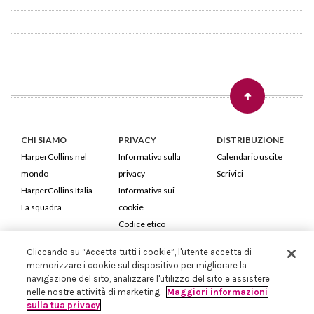
CHI SIAMO
PRIVACY
DISTRIBUZIONE
HarperCollins nel
Informativa sulla
Calendario uscite
mondo
privacy
Scrivici
HarperCollins Italia
Informativa sui
La squadra
cookie
Codice etico
Cliccando su “Accetta tutti i cookie”, l'utente accetta di
HarperCollins Italia S.p.A. Viale Monte Nero, 84 - 20135 Milano
memorizzare i cookie sul dispositivo per migliorare la
Cod. Fiscale e P.IVA 05946780151 - Capitale Sociale 258.250 €
navigazione del sito, analizzare l'utilizzo del sito e assistere
Iscritta in Milano al Registro delle imprese nr.198004 e REA nr.1051898
nelle nostre attività di marketing.
Maggiori informazioni
sulla tua privacy