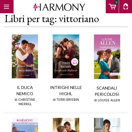
0
Libri per tag: vittoriano
EBOOK
LIBRI
Calendario
IL DUCA
INTRIGHI NELLE
SCANDALI
NEMICO
HIGHL
PERICOLOSI
di CHRISTINE
di TERRI BRISBIN
di LOUISE ALLEN
FAQ
MERRILL