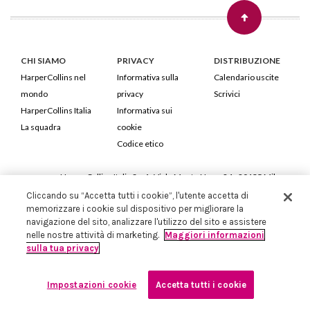
CHI SIAMO
PRIVACY
DISTRIBUZIONE
HarperCollins nel
Informativa sulla
Calendario uscite
mondo
privacy
Scrivici
HarperCollins Italia
Informativa sui
La squadra
cookie
Codice etico
HarperCollins Italia S.p.A. Viale Monte Nero, 84 - 20135 Milano
Cod. Fiscale e P.IVA 05946780151 - Capitale Sociale 258.250 €
Cliccando su “Accetta tutti i cookie”, l'utente accetta di
memorizzare i cookie sul dispositivo per migliorare la
Iscritta in Milano al Registro delle imprese nr.198004 e REA nr.1051898
navigazione del sito, analizzare l'utilizzo del sito e assistere
nelle nostre attività di marketing.
Maggiori informazioni
sulla tua privacy
Impostazioni cookie
Accetta tutti i cookie