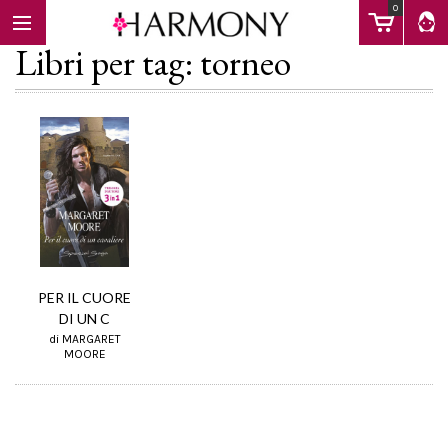
0
Libri per tag: torneo
EBOOK
LIBRI
Calendario
PER IL CUORE
DI UN C
di MARGARET
FAQ
MOORE