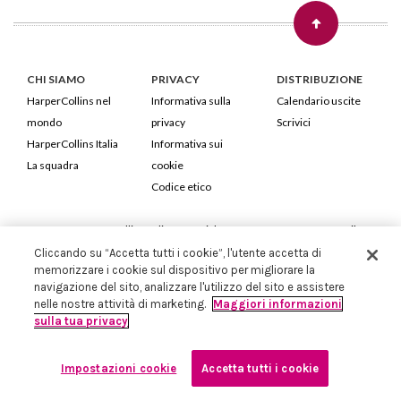
CHI SIAMO
PRIVACY
DISTRIBUZIONE
HarperCollins nel
Informativa sulla
Calendario uscite
mondo
privacy
Scrivici
HarperCollins Italia
Informativa sui
La squadra
cookie
Codice etico
HarperCollins Italia S.p.A. Viale Monte Nero, 84 - 20135 Milano
Cod. Fiscale e P.IVA 05946780151 - Capitale Sociale 258.250 €
Cliccando su “Accetta tutti i cookie”, l'utente accetta di
memorizzare i cookie sul dispositivo per migliorare la
Iscritta in Milano al Registro delle imprese nr.198004 e REA nr.1051898
navigazione del sito, analizzare l'utilizzo del sito e assistere
nelle nostre attività di marketing.
Maggiori informazioni
sulla tua privacy
Impostazioni cookie
Accetta tutti i cookie