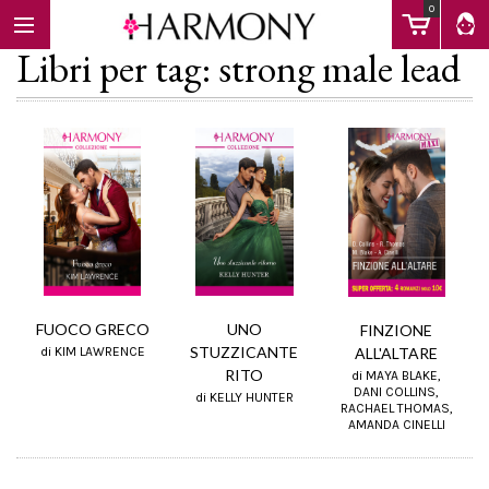
0
Libri per tag: strong male lead
EBOOK
LIBRI
Calendario
FUOCO GRECO
UNO
FINZIONE
STUZZICANTE
di KIM LAWRENCE
ALL'ALTARE
RITO
FAQ
di MAYA BLAKE,
DANI COLLINS,
di KELLY HUNTER
RACHAEL THOMAS,
AMANDA CINELLI