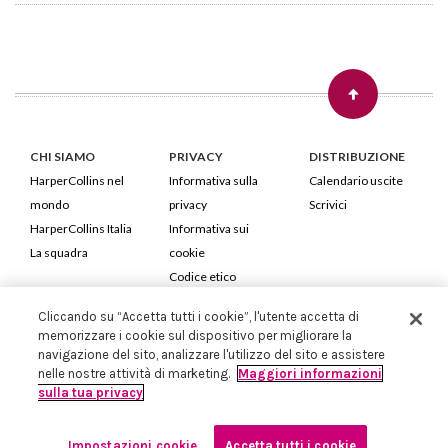
CHI SIAMO
PRIVACY
DISTRIBUZIONE
HarperCollins nel
Informativa sulla
Calendario uscite
mondo
privacy
Scrivici
HarperCollins Italia
Informativa sui
La squadra
cookie
Codice etico
Cliccando su “Accetta tutti i cookie”, l'utente accetta di
HarperCollins Italia S.p.A. Viale Monte Nero, 84 - 20135 Milano
memorizzare i cookie sul dispositivo per migliorare la
Cod. Fiscale e P.IVA 05946780151 - Capitale Sociale 258.250 €
navigazione del sito, analizzare l'utilizzo del sito e assistere
Iscritta in Milano al Registro delle imprese nr.198004 e REA nr.1051898
nelle nostre attività di marketing.
Maggiori informazioni
sulla tua privacy
Impostazioni cookie
Accetta tutti i cookie