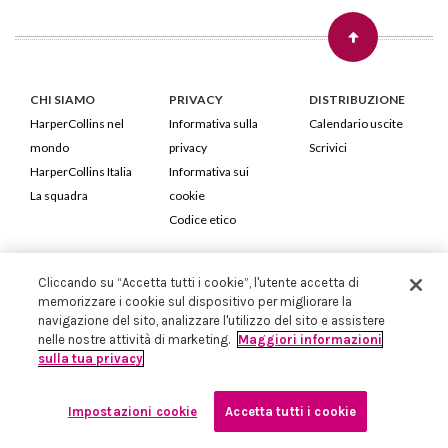
CHI SIAMO
PRIVACY
DISTRIBUZIONE
HarperCollins nel
Informativa sulla
Calendario uscite
mondo
privacy
Scrivici
HarperCollins Italia
Informativa sui
La squadra
cookie
Codice etico
HarperCollins Italia S.p.A. Viale Monte Nero, 84 - 20135 Milano
Cliccando su “Accetta tutti i cookie”, l'utente accetta di
Cod. Fiscale e P.IVA 05946780151 - Capitale Sociale 258.250 €
memorizzare i cookie sul dispositivo per migliorare la
Iscritta in Milano al Registro delle imprese nr.198004 e REA nr.1051898
navigazione del sito, analizzare l'utilizzo del sito e assistere
nelle nostre attività di marketing.
Maggiori informazioni
sulla tua privacy
Impostazioni cookie
Accetta tutti i cookie