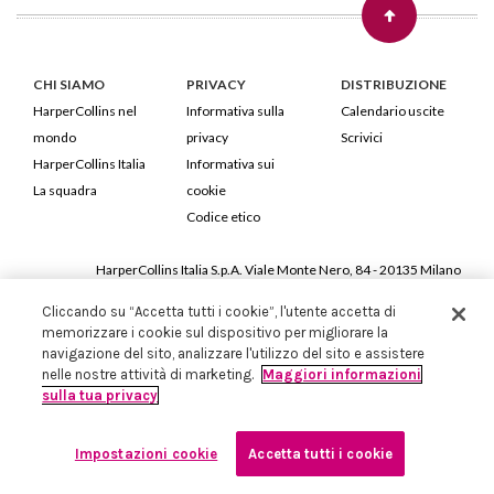
CHI SIAMO
PRIVACY
DISTRIBUZIONE
HarperCollins nel
Informativa sulla
Calendario uscite
mondo
privacy
Scrivici
HarperCollins Italia
Informativa sui
La squadra
cookie
Codice etico
HarperCollins Italia S.p.A. Viale Monte Nero, 84 - 20135 Milano
Cod. Fiscale e P.IVA 05946780151 - Capitale Sociale 258.250 €
Cliccando su “Accetta tutti i cookie”, l'utente accetta di
Iscritta in Milano al Registro delle imprese nr.198004 e REA nr.1051898
memorizzare i cookie sul dispositivo per migliorare la
navigazione del sito, analizzare l'utilizzo del sito e assistere
nelle nostre attività di marketing.
Maggiori informazioni
sulla tua privacy
Impostazioni cookie
Accetta tutti i cookie