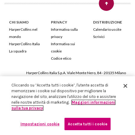
CHI SIAMO
PRIVACY
DISTRIBUZIONE
HarperCollins nel
Informativa sulla
Calendario uscite
mondo
privacy
Scrivici
HarperCollins Italia
Informativa sui
La squadra
cookie
Codice etico
HarperCollins Italia S.p.A. Viale Monte Nero, 84 - 20135 Milano
Cod. Fiscale e P.IVA 05946780151 - Capitale Sociale 258.250 €
Cliccando su “Accetta tutti i cookie”, l'utente accetta di
Iscritta in Milano al Registro delle imprese nr.198004 e REA nr.1051898
memorizzare i cookie sul dispositivo per migliorare la
navigazione del sito, analizzare l'utilizzo del sito e assistere
nelle nostre attività di marketing.
Maggiori informazioni
sulla tua privacy
Impostazioni cookie
Accetta tutti i cookie