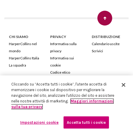
CHI SIAMO
PRIVACY
DISTRIBUZIONE
HarperCollins nel
Informativa sulla
Calendario uscite
mondo
privacy
Scrivici
HarperCollins Italia
Informativa sui
La squadra
cookie
Codice etico
Cliccando su “Accetta tutti i cookie”, l'utente accetta di
HarperCollins Italia S.p.A. Viale Monte Nero, 84 - 20135 Milano
memorizzare i cookie sul dispositivo per migliorare la
Cod. Fiscale e P.IVA 05946780151 - Capitale Sociale 258.250 €
navigazione del sito, analizzare l'utilizzo del sito e assistere
Iscritta in Milano al Registro delle imprese nr.198004 e REA nr.1051898
nelle nostre attività di marketing.
Maggiori informazioni
sulla tua privacy
Impostazioni cookie
Accetta tutti i cookie