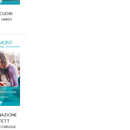
 CUORI
E HARDY
NAZIONE
FETT
 CARLISLE