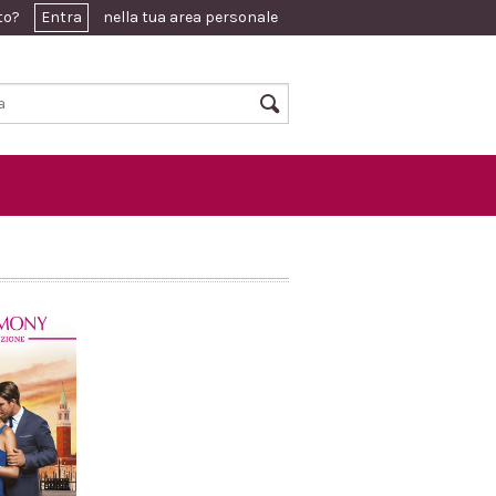
ato?
Entra
nella tua area personale