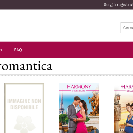
Sei già registr
o
FAQ
 romantica