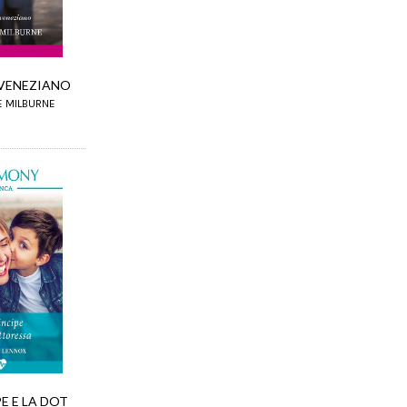
VENEZIANO
E MILBURNE
PE E LA DOT