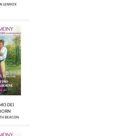
ON LENNOX
IMO DEI
BORN
ETH BEACON