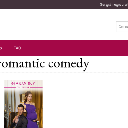
Sei già registr
o
FAQ
: romantic comedy