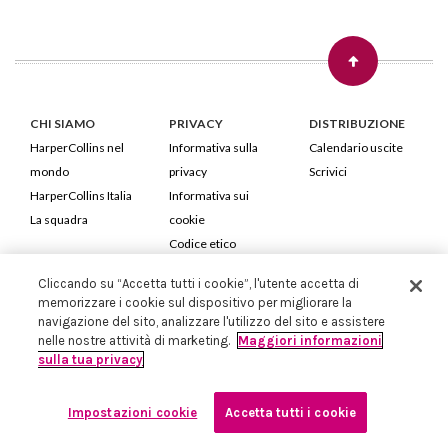
CHI SIAMO
PRIVACY
DISTRIBUZIONE
HarperCollins nel
Informativa sulla
Calendario uscite
mondo
privacy
Scrivici
HarperCollins Italia
Informativa sui
La squadra
cookie
Codice etico
Cliccando su “Accetta tutti i cookie”, l'utente accetta di
HarperCollins Italia S.p.A. Viale Monte Nero, 84 - 20135 Milano
memorizzare i cookie sul dispositivo per migliorare la
Cod. Fiscale e P.IVA 05946780151 - Capitale Sociale 258.250 €
navigazione del sito, analizzare l'utilizzo del sito e assistere
Iscritta in Milano al Registro delle imprese nr.198004 e REA nr.1051898
nelle nostre attività di marketing.
Maggiori informazioni
sulla tua privacy
Impostazioni cookie
Accetta tutti i cookie