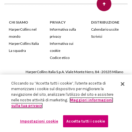
CHI SIAMO
PRIVACY
DISTRIBUZIONE
HarperCollins nel
Informativa sulla
Calendario uscite
mondo
privacy
Scrivici
HarperCollins Italia
Informativa sui
La squadra
cookie
Codice etico
HarperCollins Italia S.p.A. Viale Monte Nero, 84 - 20135 Milano
Cod. Fiscale e P.IVA 05946780151 - Capitale Sociale 258.250 €
Cliccando su “Accetta tutti i cookie”, l'utente accetta di
Iscritta in Milano al Registro delle imprese nr.198004 e REA nr.1051898
memorizzare i cookie sul dispositivo per migliorare la
navigazione del sito, analizzare l'utilizzo del sito e assistere
nelle nostre attività di marketing.
Maggiori informazioni
sulla tua privacy
Impostazioni cookie
Accetta tutti i cookie