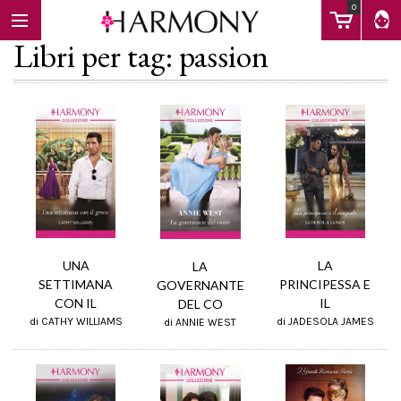
0
Libri per tag: passion
EBOOK
LIBRI
Calendario
UNA
LA
LA
SETTIMANA
PRINCIPESSA E
GOVERNANTE
CON IL
IL
DEL CO
FAQ
di CATHY WILLIAMS
di JADESOLA JAMES
di ANNIE WEST