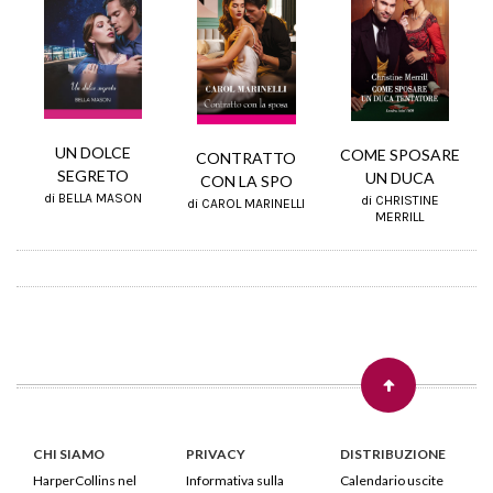
UN DOLCE
COME SPOSARE
CONTRATTO
SEGRETO
UN DUCA
CON LA SPO
di BELLA MASON
di CHRISTINE
di CAROL MARINELLI
MERRILL
CHI SIAMO
PRIVACY
DISTRIBUZIONE
HarperCollins nel
Informativa sulla
Calendario uscite