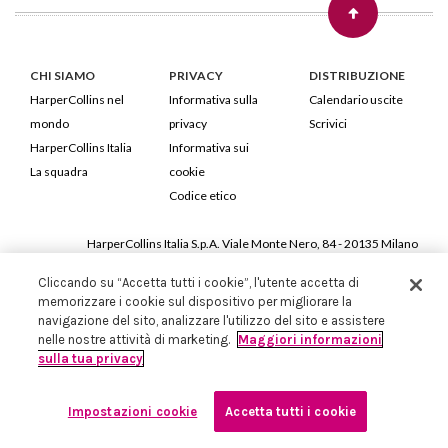
CHI SIAMO
PRIVACY
DISTRIBUZIONE
HarperCollins nel
Informativa sulla
Calendario uscite
mondo
privacy
Scrivici
HarperCollins Italia
Informativa sui
La squadra
cookie
Codice etico
HarperCollins Italia S.p.A. Viale Monte Nero, 84 - 20135 Milano
Cod. Fiscale e P.IVA 05946780151 - Capitale Sociale 258.250 €
Cliccando su “Accetta tutti i cookie”, l'utente accetta di
Iscritta in Milano al Registro delle imprese nr.198004 e REA nr.1051898
memorizzare i cookie sul dispositivo per migliorare la
navigazione del sito, analizzare l'utilizzo del sito e assistere
nelle nostre attività di marketing.
Maggiori informazioni
sulla tua privacy
Impostazioni cookie
Accetta tutti i cookie