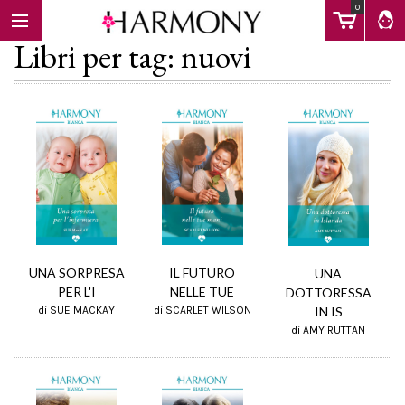
0
Libri per tag: nuovi
EBOOK
LIBRI
Calendario
UNA SORPRESA
IL FUTURO
UNA
PER L'I
NELLE TUE
DOTTORESSA
IN IS
di SUE MACKAY
FAQ
di SCARLET WILSON
di AMY RUTTAN