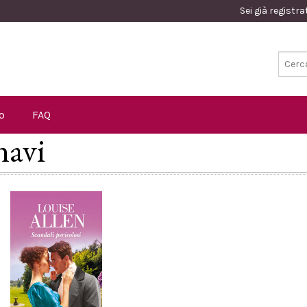
Sei già registr
o
FAQ
navi