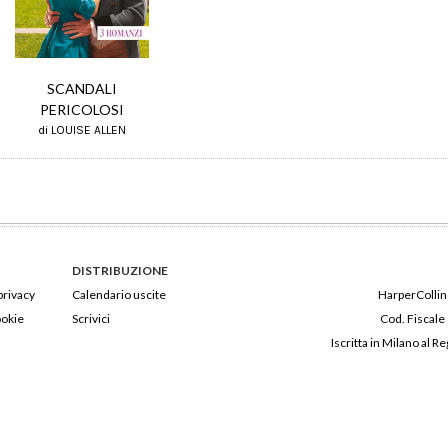
SCANDALI
PERICOLOSI
di LOUISE ALLEN
DISTRIBUZIONE
privacy
Calendario uscite
HarperCollins
ookie
Scrivici
Cod. Fiscale
Iscritta in Milano al