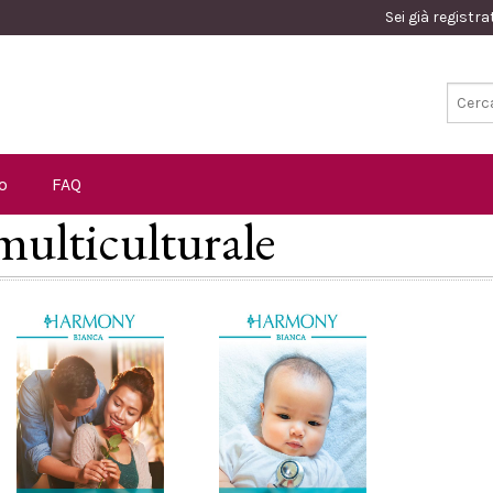
Sei già registr
o
FAQ
 multiculturale