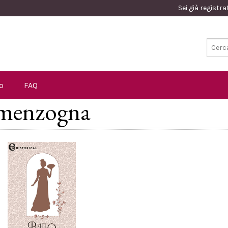
Sei già registr
o
FAQ
: menzogna