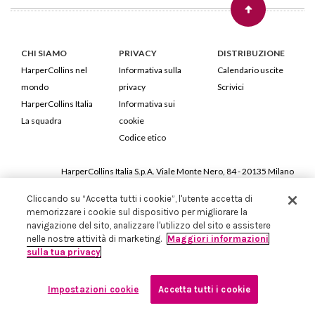
CHI SIAMO
PRIVACY
DISTRIBUZIONE
HarperCollins nel
Informativa sulla
Calendario uscite
mondo
privacy
Scrivici
HarperCollins Italia
Informativa sui
La squadra
cookie
Codice etico
HarperCollins Italia S.p.A. Viale Monte Nero, 84 - 20135 Milano
Cod. Fiscale e P.IVA 05946780151 - Capitale Sociale 258.250 €
Cliccando su “Accetta tutti i cookie”, l'utente accetta di
Iscritta in Milano al Registro delle imprese nr.198004 e REA nr.1051898
memorizzare i cookie sul dispositivo per migliorare la
navigazione del sito, analizzare l'utilizzo del sito e assistere
nelle nostre attività di marketing.
Maggiori informazioni
sulla tua privacy
Impostazioni cookie
Accetta tutti i cookie