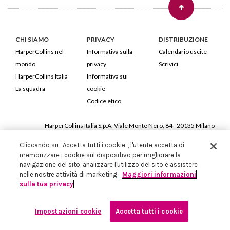
CHI SIAMO
PRIVACY
DISTRIBUZIONE
HarperCollins nel
Informativa sulla
Calendario uscite
mondo
privacy
Scrivici
HarperCollins Italia
Informativa sui
La squadra
cookie
Codice etico
HarperCollins Italia S.p.A. Viale Monte Nero, 84 - 20135 Milano
Cod. Fiscale e P.IVA 05946780151 - Capitale Sociale 258.250 €
Cliccando su “Accetta tutti i cookie”, l'utente accetta di
Iscritta in Milano al Registro delle imprese nr.198004 e REA nr.1051898
memorizzare i cookie sul dispositivo per migliorare la
navigazione del sito, analizzare l'utilizzo del sito e assistere
nelle nostre attività di marketing.
Maggiori informazioni
sulla tua privacy
Impostazioni cookie
Accetta tutti i cookie