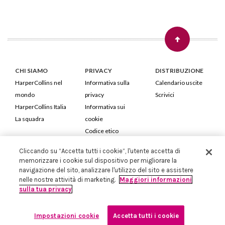
CHI SIAMO
PRIVACY
DISTRIBUZIONE
HarperCollins nel
Informativa sulla
Calendario uscite
mondo
privacy
Scrivici
HarperCollins Italia
Informativa sui
La squadra
cookie
Codice etico
Cliccando su “Accetta tutti i cookie”, l'utente accetta di
HarperCollins Italia S.p.A. Viale Monte Nero, 84 - 20135 Milano
memorizzare i cookie sul dispositivo per migliorare la
Cod. Fiscale e P.IVA 05946780151 - Capitale Sociale 258.250 €
navigazione del sito, analizzare l'utilizzo del sito e assistere
Iscritta in Milano al Registro delle imprese nr.198004 e REA nr.1051898
nelle nostre attività di marketing.
Maggiori informazioni
sulla tua privacy
Impostazioni cookie
Accetta tutti i cookie