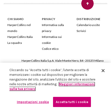
CHI SIAMO
PRIVACY
DISTRIBUZIONE
HarperCollins nel
Informativa sulla
Calendario uscite
mondo
privacy
Scrivici
HarperCollins Italia
Informativa sui
La squadra
cookie
Codice etico
HarperCollins Italia S.p.A. Viale Monte Nero, 84 - 20135 Milano
Cod. Fiscale e P.IVA 05946780151 - Capitale Sociale 258.250 €
Cliccando su “Accetta tutti i cookie”, l'utente accetta di
Iscritta in Milano al Registro delle imprese nr.198004 e REA nr.1051898
memorizzare i cookie sul dispositivo per migliorare la
navigazione del sito, analizzare l'utilizzo del sito e assistere
nelle nostre attività di marketing.
Maggiori informazioni
sulla tua privacy
Impostazioni cookie
Accetta tutti i cookie