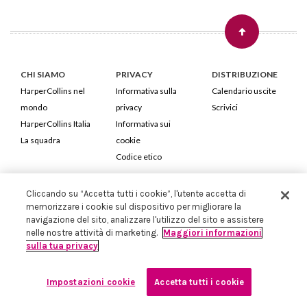
CHI SIAMO
PRIVACY
DISTRIBUZIONE
HarperCollins nel
Informativa sulla
Calendario uscite
mondo
privacy
Scrivici
HarperCollins Italia
Informativa sui
La squadra
cookie
Codice etico
HarperCollins Italia S.p.A. Viale Monte Nero, 84 - 20135 Milano
Cliccando su “Accetta tutti i cookie”, l'utente accetta di
Cod. Fiscale e P.IVA 05946780151 - Capitale Sociale 258.250 €
memorizzare i cookie sul dispositivo per migliorare la
navigazione del sito, analizzare l'utilizzo del sito e assistere
Iscritta in Milano al Registro delle imprese nr.198004 e REA nr.1051898
nelle nostre attività di marketing.
Maggiori informazioni
sulla tua privacy
Impostazioni cookie
Accetta tutti i cookie