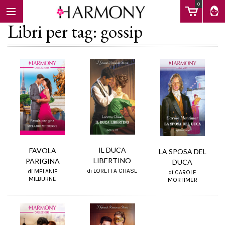
0
Libri per tag: gossip
EBOOK
LIBRI
Calendario
IL DUCA
FAVOLA
LA SPOSA DEL
LIBERTINO
PARIGINA
DUCA
di LORETTA CHASE
di MELANIE
di CAROLE
FAQ
MILBURNE
MORTIMER