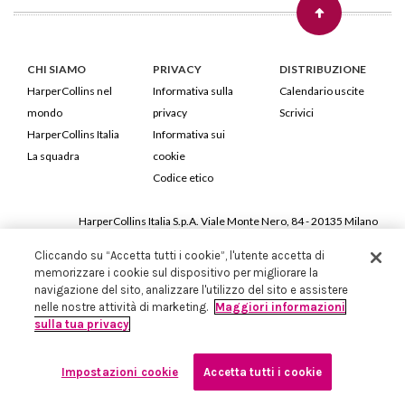
CHI SIAMO
PRIVACY
DISTRIBUZIONE
HarperCollins nel
Informativa sulla
Calendario uscite
mondo
privacy
Scrivici
HarperCollins Italia
Informativa sui
La squadra
cookie
Codice etico
HarperCollins Italia S.p.A. Viale Monte Nero, 84 - 20135 Milano
Cod. Fiscale e P.IVA 05946780151 - Capitale Sociale 258.250 €
Cliccando su “Accetta tutti i cookie”, l'utente accetta di
Iscritta in Milano al Registro delle imprese nr.198004 e REA nr.1051898
memorizzare i cookie sul dispositivo per migliorare la
navigazione del sito, analizzare l'utilizzo del sito e assistere
nelle nostre attività di marketing.
Maggiori informazioni
sulla tua privacy
Impostazioni cookie
Accetta tutti i cookie