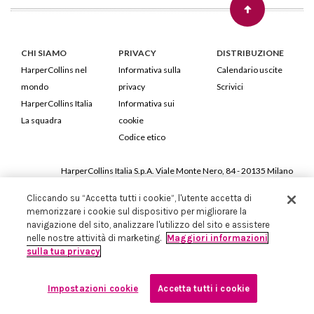
CHI SIAMO
PRIVACY
DISTRIBUZIONE
HarperCollins nel
Informativa sulla
Calendario uscite
mondo
privacy
Scrivici
HarperCollins Italia
Informativa sui
La squadra
cookie
Codice etico
HarperCollins Italia S.p.A. Viale Monte Nero, 84 - 20135 Milano
Cod. Fiscale e P.IVA 05946780151 - Capitale Sociale 258.250 €
Cliccando su “Accetta tutti i cookie”, l'utente accetta di
Iscritta in Milano al Registro delle imprese nr.198004 e REA nr.1051898
memorizzare i cookie sul dispositivo per migliorare la
navigazione del sito, analizzare l'utilizzo del sito e assistere
nelle nostre attività di marketing.
Maggiori informazioni
sulla tua privacy
Impostazioni cookie
Accetta tutti i cookie