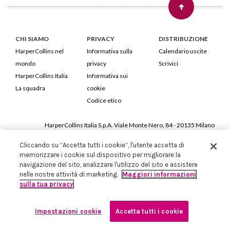
CHI SIAMO
PRIVACY
DISTRIBUZIONE
HarperCollins nel
Informativa sulla
Calendario uscite
mondo
privacy
Scrivici
HarperCollins Italia
Informativa sui
La squadra
cookie
Codice etico
HarperCollins Italia S.p.A. Viale Monte Nero, 84 - 20135 Milano
Cod. Fiscale e P.IVA 05946780151 - Capitale Sociale 258.250 €
Cliccando su “Accetta tutti i cookie”, l'utente accetta di
Iscritta in Milano al Registro delle imprese nr.198004 e REA nr.1051898
memorizzare i cookie sul dispositivo per migliorare la
navigazione del sito, analizzare l'utilizzo del sito e assistere
nelle nostre attività di marketing.
Maggiori informazioni
sulla tua privacy
Impostazioni cookie
Accetta tutti i cookie