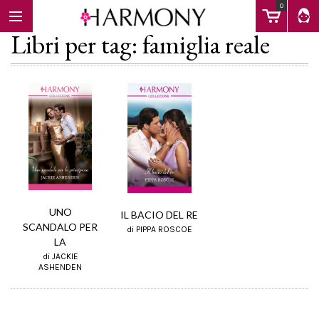
0
Libri per tag: famiglia reale
EBOOK
LIBRI
Calendario
UNO
IL BACIO DEL RE
SCANDALO PER
di PIPPA ROSCOE
LA
FAQ
di JACKIE
ASHENDEN