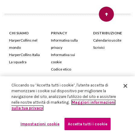
CHI SIAMO
PRIVACY
DISTRIBUZIONE
HarperCollins nel
Informativa sulla
Calendario uscite
mondo
privacy
Scrivici
HarperCollins Italia
Informativa sui
La squadra
cookie
Codice etico
HarperCollins Italia S.p.A. Viale Monte Nero, 84 - 20135 Milano
Cliccando su “Accetta tutti i cookie”, l'utente accetta di
Cod. Fiscale e P.IVA 05946780151 - Capitale Sociale 258.250 €
memorizzare i cookie sul dispositivo per migliorare la
navigazione del sito, analizzare l'utilizzo del sito e assistere
Iscritta in Milano al Registro delle imprese nr.198004 e REA nr.1051898
nelle nostre attività di marketing.
Maggiori informazioni
sulla tua privacy
Impostazioni cookie
Accetta tutti i cookie