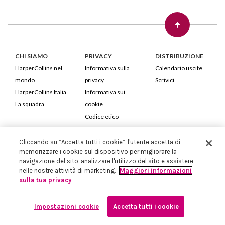
CHI SIAMO
PRIVACY
DISTRIBUZIONE
HarperCollins nel
Informativa sulla
Calendario uscite
mondo
privacy
Scrivici
HarperCollins Italia
Informativa sui
La squadra
cookie
Codice etico
HarperCollins Italia S.p.A. Viale Monte Nero, 84 - 20135 Milano
Cliccando su “Accetta tutti i cookie”, l'utente accetta di
memorizzare i cookie sul dispositivo per migliorare la
Cod. Fiscale e P.IVA 05946780151 - Capitale Sociale 258.250 €
navigazione del sito, analizzare l'utilizzo del sito e assistere
Iscritta in Milano al Registro delle imprese nr.198004 e REA nr.1051898
nelle nostre attività di marketing.
Maggiori informazioni
sulla tua privacy
Impostazioni cookie
Accetta tutti i cookie