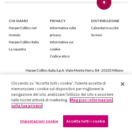
CHI SIAMO
PRIVACY
DISTRIBUZIONE
HarperCollins nel
Informativa sulla
Calendario uscite
mondo
privacy
Scrivici
HarperCollins Italia
Informativa sui
La squadra
cookie
Codice etico
HarperCollins Italia S.p.A. Viale Monte Nero, 84 - 20135 Milano
Cod. Fiscale e P.IVA 05946780151 - Capitale Sociale 258.250 €
Cliccando su “Accetta tutti i cookie”, l'utente accetta di
Iscritta in Milano al Registro delle imprese nr.198004 e REA nr.1051898
memorizzare i cookie sul dispositivo per migliorare la
navigazione del sito, analizzare l'utilizzo del sito e assistere
nelle nostre attività di marketing.
Maggiori informazioni
sulla tua privacy
Impostazioni cookie
Accetta tutti i cookie