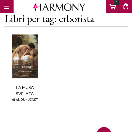
0
Libri per tag: erborista
EBOOK
LIBRI
Calendario
LA MUSA
SVELATA
di ANOUK JENET
FAQ