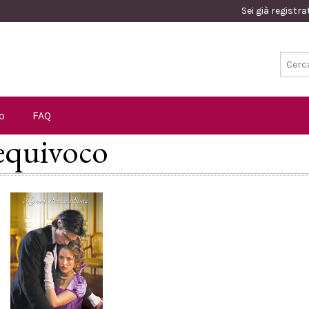
Sei già registr
o
FAQ
 equivoco