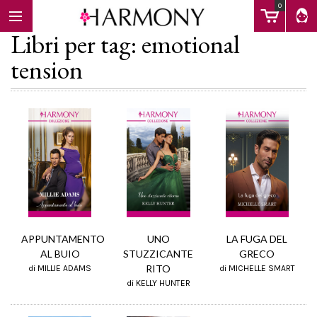
0
Libri per tag: emotional
tension
EBOOK
LIBRI
Calendario
LA FUGA DEL
APPUNTAMENTO
UNO
FAQ
GRECO
AL BUIO
STUZZICANTE
RITO
di MICHELLE SMART
di MILLIE ADAMS
di KELLY HUNTER