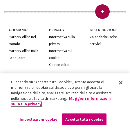
CHI SIAMO
PRIVACY
DISTRIBUZIONE
HarperCollins nel
Informativa sulla
Calendario uscite
mondo
privacy
Scrivici
HarperCollins Italia
Informativa sui
La squadra
cookie
Codice etico
HarperCollins Italia S.p.A. Viale Monte Nero, 84 - 20135 Milano
Cliccando su “Accetta tutti i cookie”, l'utente accetta di
Cod. Fiscale e P.IVA 05946780151 - Capitale Sociale 258.250 €
memorizzare i cookie sul dispositivo per migliorare la
Iscritta in Milano al Registro delle imprese nr.198004 e REA nr.1051898
navigazione del sito, analizzare l'utilizzo del sito e assistere
nelle nostre attività di marketing.
Maggiori informazioni
sulla tua privacy
Impostazioni cookie
Accetta tutti i cookie