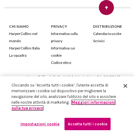
CHI SIAMO
PRIVACY
DISTRIBUZIONE
HarperCollins nel
Informativa sulla
Calendario uscite
mondo
privacy
Scrivici
HarperCollins Italia
Informativa sui
La squadra
cookie
Codice etico
HarperCollins Italia S.p.A. Viale Monte Nero, 84 - 20135 Milano
Cod. Fiscale e P.IVA 05946780151 - Capitale Sociale 258.250 €
Cliccando su “Accetta tutti i cookie”, l'utente accetta di
memorizzare i cookie sul dispositivo per migliorare la
Iscritta in Milano al Registro delle imprese nr.198004 e REA nr.1051898
navigazione del sito, analizzare l'utilizzo del sito e assistere
nelle nostre attività di marketing.
Maggiori informazioni
sulla tua privacy
Impostazioni cookie
Accetta tutti i cookie