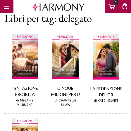
0
Libri per tag: delegato
EBOOK
LIBRI
Calendario
CINQUE
TENTAZIONE
LA REDENZIONE
MILIONI PER U
PROIBITA
DEL GR
di CHANTELLE
di MELANIE
FAQ
di KATE HEWITT
SHAW
MILBURNE