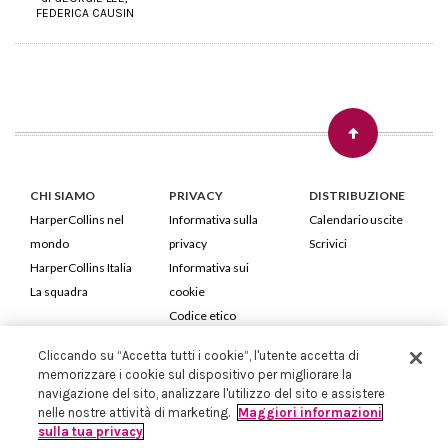
FEDERICA CAUSIN
CHI SIAMO
PRIVACY
DISTRIBUZIONE
HarperCollins nel
Informativa sulla
Calendario uscite
mondo
privacy
Scrivici
HarperCollins Italia
Informativa sui
La squadra
cookie
Codice etico
Cliccando su “Accetta tutti i cookie”, l'utente accetta di
HarperCollins Italia S.p.A. Viale Monte Nero, 84 - 20135 Milano
memorizzare i cookie sul dispositivo per migliorare la
Cod. Fiscale e P.IVA 05946780151 - Capitale Sociale 258.250 €
navigazione del sito, analizzare l'utilizzo del sito e assistere
Iscritta in Milano al Registro delle imprese nr.198004 e REA nr.1051898
nelle nostre attività di marketing.
Maggiori informazioni
sulla tua privacy