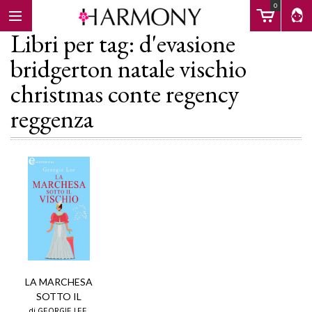
0
Libri per tag: d'evasione
bridgerton natale vischio
christmas conte regency
EBOOK
reggenza
LIBRI
Calendario
FAQ
LA MARCHESA
SOTTO IL
di GEORGIE LEE,