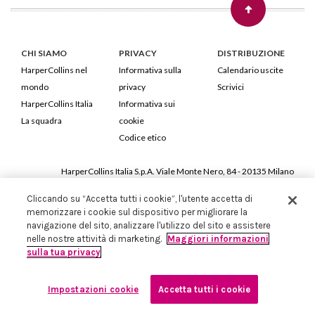
CHI SIAMO
PRIVACY
DISTRIBUZIONE
HarperCollins nel
Informativa sulla
Calendario uscite
mondo
privacy
Scrivici
HarperCollins Italia
Informativa sui
La squadra
cookie
Codice etico
HarperCollins Italia S.p.A. Viale Monte Nero, 84 - 20135 Milano
Cod. Fiscale e P.IVA 05946780151 - Capitale Sociale 258.250 €
Cliccando su “Accetta tutti i cookie”, l'utente accetta di
Iscritta in Milano al Registro delle imprese nr.198004 e REA nr.1051898
memorizzare i cookie sul dispositivo per migliorare la
navigazione del sito, analizzare l'utilizzo del sito e assistere
nelle nostre attività di marketing.
Maggiori informazioni
sulla tua privacy
Impostazioni cookie
Accetta tutti i cookie