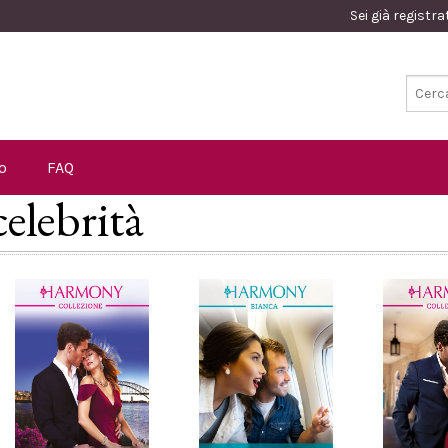
Sei già registr
o
FAQ
celebrità