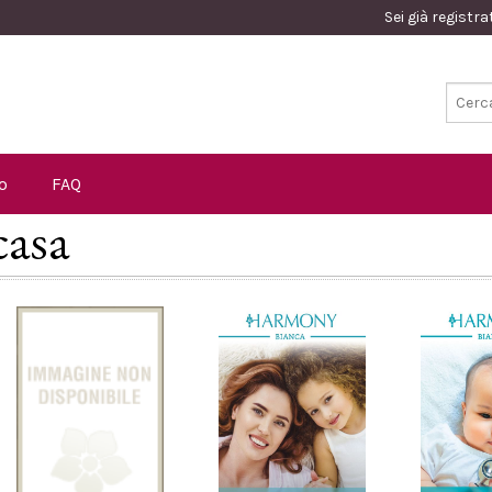
Sei già registr
o
FAQ
casa