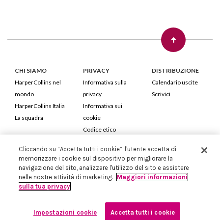
CHI SIAMO
PRIVACY
DISTRIBUZIONE
HarperCollins nel
Informativa sulla
Calendario uscite
mondo
privacy
Scrivici
HarperCollins Italia
Informativa sui
La squadra
cookie
Codice etico
Cliccando su “Accetta tutti i cookie”, l'utente accetta di
HarperCollins Italia S.p.A. Viale Monte Nero, 84 - 20135 Milano
memorizzare i cookie sul dispositivo per migliorare la
Cod. Fiscale e P.IVA 05946780151 - Capitale Sociale 258.250 €
navigazione del sito, analizzare l'utilizzo del sito e assistere
Iscritta in Milano al Registro delle imprese nr.198004 e REA nr.1051898
nelle nostre attività di marketing.
Maggiori informazioni
sulla tua privacy
Impostazioni cookie
Accetta tutti i cookie