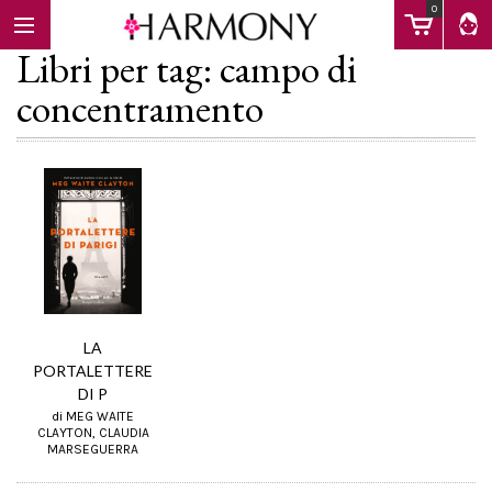
0
Libri per tag: campo di
concentramento
EBOOK
LIBRI
Calendario
LA
PORTALETTERE
FAQ
DI P
di MEG WAITE
CLAYTON, CLAUDIA
MARSEGUERRA