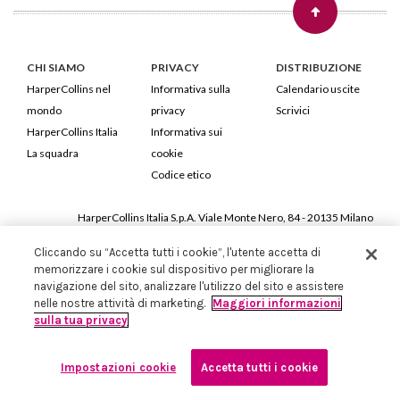
CHI SIAMO
PRIVACY
DISTRIBUZIONE
HarperCollins nel
Informativa sulla
Calendario uscite
mondo
privacy
Scrivici
HarperCollins Italia
Informativa sui
La squadra
cookie
Codice etico
HarperCollins Italia S.p.A. Viale Monte Nero, 84 - 20135 Milano
Cod. Fiscale e P.IVA 05946780151 - Capitale Sociale 258.250 €
Cliccando su “Accetta tutti i cookie”, l'utente accetta di
Iscritta in Milano al Registro delle imprese nr.198004 e REA nr.1051898
memorizzare i cookie sul dispositivo per migliorare la
navigazione del sito, analizzare l'utilizzo del sito e assistere
nelle nostre attività di marketing.
Maggiori informazioni
sulla tua privacy
Impostazioni cookie
Accetta tutti i cookie