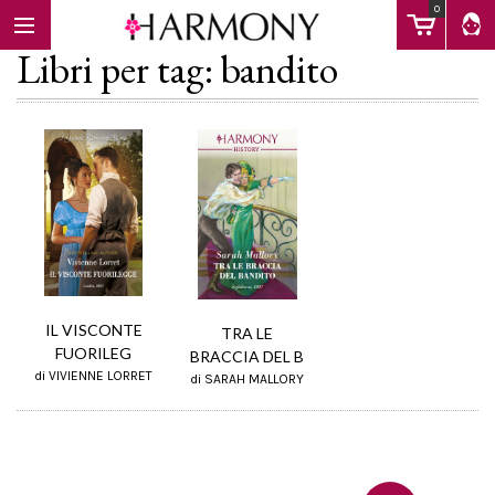
0
Libri per tag: bandito
EBOOK
LIBRI
Calendario
IL VISCONTE
TRA LE
FUORILEG
BRACCIA DEL B
di VIVIENNE LORRET
di SARAH MALLORY
FAQ